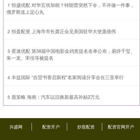
​恒盛优配 对华五倍加税？特朗普突然下令，不许做一件事，
1
俄罗斯送上定心丸
​恒盈配资 上海市市长龚正会见美国驻华大使庞德伟
2
​星速优配 第38届中国电影金鸡奖提名名单公布，易烊千玺、
3
朱一龙、宋佳等被提名
​丰益国际 “自贸书香启新程”名家阅读分享会在三亚举行
4
​股策略 海南：汽车以旧换新最高补贴2万元
5
兴盛网
配资开户
炒股配资
配资官网开户