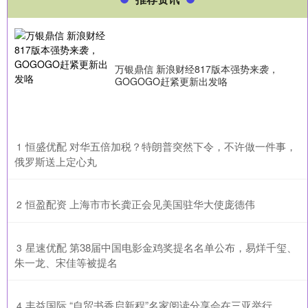
万银鼎信 新浪财经817版本强势来袭，
GOGOGO赶紧更新出发咯
​恒盛优配 对华五倍加税？特朗普突然下令，不许做一件事，
1
俄罗斯送上定心丸
​恒盈配资 上海市市长龚正会见美国驻华大使庞德伟
2
​星速优配 第38届中国电影金鸡奖提名名单公布，易烊千玺、
3
朱一龙、宋佳等被提名
​丰益国际 “自贸书香启新程”名家阅读分享会在三亚举行
4