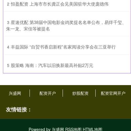
​恒盈配资 上海市市长龚正会见美国驻华大使庞德伟
2
​星速优配 第38届中国电影金鸡奖提名名单公布，易烊千玺、
3
朱一龙、宋佳等被提名
​丰益国际 “自贸书香启新程”名家阅读分享会在三亚举行
4
​股策略 海南：汽车以旧换新最高补贴2万元
5
兴盛网
配资开户
炒股配资
配资官网开户
友情链接：
Powered by
兴盛网
RSS地图
HTML地图