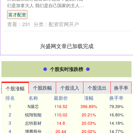
们是加拿大人 我们是自己国家的主人。
加拿大总理卡尼于22日公开反驳了美国
富才配资
总统特朗普的言论，强....
查看：
231
分类：
配资官网开户
兴盛网文章已加载完成
个股实时涨跌榜
个股跌幅
个股流入
个股流出
换手率
个股涨幅
排名
名称
最新价
涨幅
换手率
1
N展芯
116.52
396.89%
79.39%
2
锐翔智能
110.02
20.21%
16.80%
3
志特新材
14.8
20.03%
14.18%
4
博腾股份
20.44
20.02%
14.77%