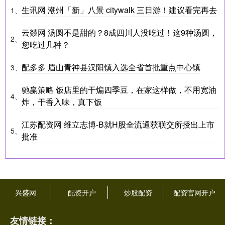
生讯网 潮州「新」八景 citywalk 三日游！建议看完再去
1、
云燚网 汤圆不是甜的？8成四川人没吃过！这9种汤圆，
2、
您吃过几种？
配多多 眉山青神县汉阳镇入选全省首批重点中心镇
3、
驰赢策略 饭店里的干煸四季豆，在家这样做，不用宽油
4、
炸，干香入味，真下饭
江苏配资网 维立志博-B就H股全流通获联交所授出上市
5、
批准
兴盛网
配资开户
炒股配资
配资官网开户
友情链接：