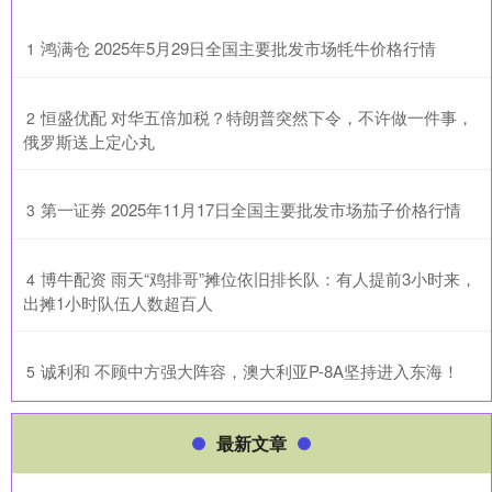
​鸿满仓 2025年5月29日全国主要批发市场牦牛价格行情
1
​恒盛优配 对华五倍加税？特朗普突然下令，不许做一件事，
2
俄罗斯送上定心丸
​第一证券 2025年11月17日全国主要批发市场茄子价格行情
3
​博牛配资 雨天“鸡排哥”摊位依旧排长队：有人提前3小时来，
4
出摊1小时队伍人数超百人
​诚利和 不顾中方强大阵容，澳大利亚P-8A坚持进入东海！
5
最新文章