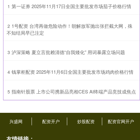
​第一证券 2025年11月17日全国主要批发市场茄子价格行情
1
​1号配资 台湾再做危险动作！朝解放军抛出张拦截大网，殊
2
不知结局早已注定
​泸深策略 夏立言批赖清德“自我矮化” 用词暴露立场问题
3
​钱掌柜配资 2025年11月6日全国主要批发市场鸡肉价格行情
4
​指南针股票 上市公司携新品亮相CES AI终端产品竞技成焦点
5
兴盛网
配资开户
炒股配资
配资官网开户
友情链接：