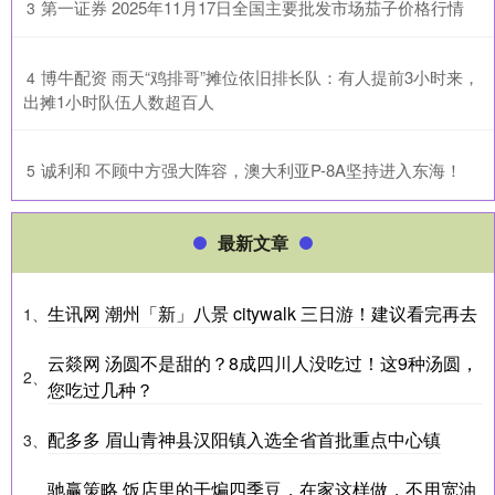
​第一证券 2025年11月17日全国主要批发市场茄子价格行情
3
​博牛配资 雨天“鸡排哥”摊位依旧排长队：有人提前3小时来，
4
出摊1小时队伍人数超百人
​诚利和 不顾中方强大阵容，澳大利亚P-8A坚持进入东海！
5
最新文章
生讯网 潮州「新」八景 citywalk 三日游！建议看完再去
1、
云燚网 汤圆不是甜的？8成四川人没吃过！这9种汤圆，
2、
您吃过几种？
配多多 眉山青神县汉阳镇入选全省首批重点中心镇
3、
驰赢策略 饭店里的干煸四季豆，在家这样做，不用宽油