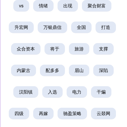
vs
情绪
出现
聚合财富
升宏网
万银鼎信
全国
打造
众合资本
将于
旅游
支撑
内蒙古
配多多
眉山
深陷
汉阳镇
入选
电力
干煸
四级
再嫁
驰盈策略
云燚网