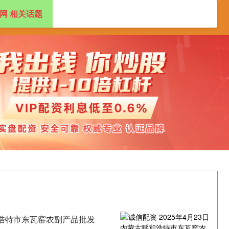
网 相关话题
资开户
炒股配资
配资官网开户
呼和浩特市东瓦窑农副产品批发