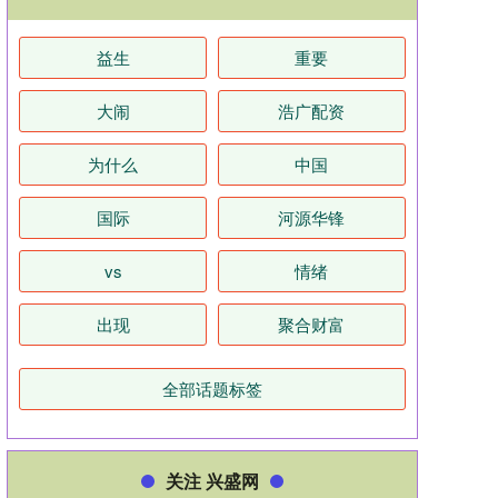
益生
重要
大闹
浩广配资
为什么
中国
国际
河源华锋
vs
情绪
出现
聚合财富
全部话题标签
关注 兴盛网