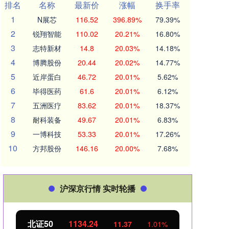
排名
名称
最新价
涨幅
换手率
1
N展芯
116.52
396.89%
79.39%
2
锐翔智能
110.02
20.21%
16.80%
3
志特新材
14.8
20.03%
14.18%
4
博腾股份
20.44
20.02%
14.77%
5
近岸蛋白
46.72
20.01%
5.62%
6
毕得医药
61.6
20.01%
6.12%
7
五洲医疗
83.62
20.01%
18.37%
8
耐科装备
49.67
20.01%
6.83%
9
一博科技
53.33
20.01%
17.26%
10
方邦股份
146.16
20.00%
7.68%
沪深京行情 实时轮播
北证50
1134.24
创业
11.37
1.01%