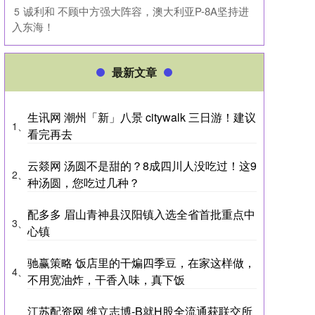
​诚利和 不顾中方强大阵容，澳大利亚P-8A坚持进
5
入东海！
最新文章
生讯网 潮州「新」八景 citywalk 三日游！建议
1、
看完再去
云燚网 汤圆不是甜的？8成四川人没吃过！这9
2、
种汤圆，您吃过几种？
配多多 眉山青神县汉阳镇入选全省首批重点中
3、
心镇
驰赢策略 饭店里的干煸四季豆，在家这样做，
4、
不用宽油炸，干香入味，真下饭
江苏配资网 维立志博-B就H股全流通获联交所