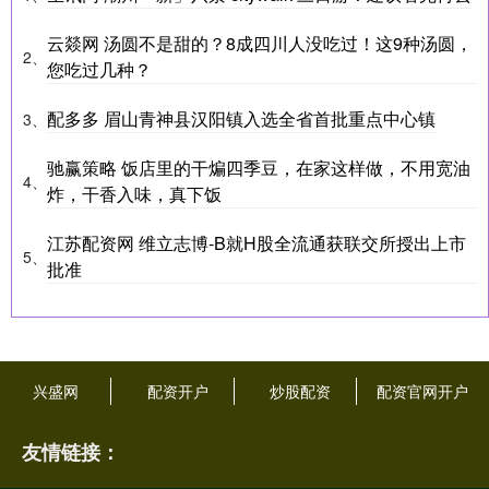
云燚网 汤圆不是甜的？8成四川人没吃过！这9种汤圆，
2、
您吃过几种？
配多多 眉山青神县汉阳镇入选全省首批重点中心镇
3、
驰赢策略 饭店里的干煸四季豆，在家这样做，不用宽油
4、
炸，干香入味，真下饭
江苏配资网 维立志博-B就H股全流通获联交所授出上市
5、
批准
兴盛网
配资开户
炒股配资
配资官网开户
友情链接：