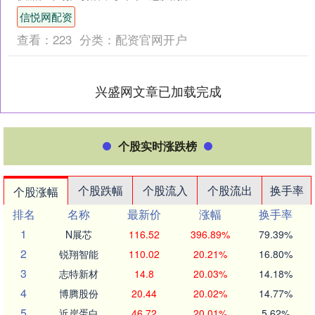
的战绩提升到了13胜4负信悦网配资，排
信悦网配资
名也是超过....
查看：
223
分类：
配资官网开户
兴盛网文章已加载完成
个股实时涨跌榜
个股跌幅
个股流入
个股流出
换手率
个股涨幅
排名
名称
最新价
涨幅
换手率
1
N展芯
116.52
396.89%
79.39%
2
锐翔智能
110.02
20.21%
16.80%
3
志特新材
14.8
20.03%
14.18%
4
博腾股份
20.44
20.02%
14.77%
5
近岸蛋白
46.72
20.01%
5.62%