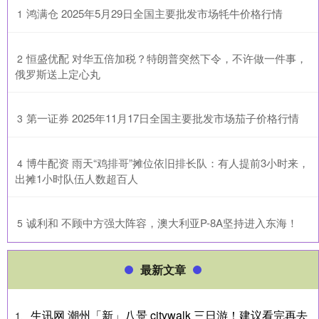
​鸿满仓 2025年5月29日全国主要批发市场牦牛价格行情
1
​恒盛优配 对华五倍加税？特朗普突然下令，不许做一件事，
2
俄罗斯送上定心丸
​第一证券 2025年11月17日全国主要批发市场茄子价格行情
3
​博牛配资 雨天“鸡排哥”摊位依旧排长队：有人提前3小时来，
4
出摊1小时队伍人数超百人
​诚利和 不顾中方强大阵容，澳大利亚P-8A坚持进入东海！
5
最新文章
生讯网 潮州「新」八景 citywalk 三日游！建议看完再去
1、