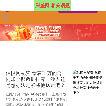
兴盛网 相关话题
信悦网配资 拿着千万的合
同却全部数据挂零，湖人还
是想办法赶紧将他送走吧？
在此前的一场NBA杯比赛中，主场作战
的洛杉矶湖人以135比118战胜了洛杉矶
快船。本场比赛后，拿下了5连胜的湖人