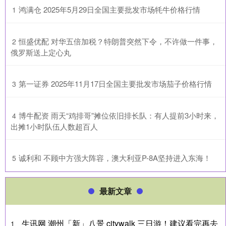
​鸿满仓 2025年5月29日全国主要批发市场牦牛价格行情
1
​恒盛优配 对华五倍加税？特朗普突然下令，不许做一件事，
2
俄罗斯送上定心丸
​第一证券 2025年11月17日全国主要批发市场茄子价格行情
3
​博牛配资 雨天“鸡排哥”摊位依旧排长队：有人提前3小时来，
4
出摊1小时队伍人数超百人
​诚利和 不顾中方强大阵容，澳大利亚P-8A坚持进入东海！
5
最新文章
生讯网 潮州「新」八景 citywalk 三日游！建议看完再去
1、