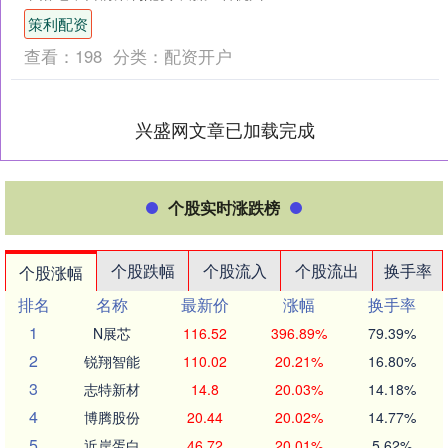
拱墅区总工会组织举办在职职工医疗互
策利配资
助保障业务培训班。各街道....
查看：
198
分类：
配资开户
兴盛网文章已加载完成
个股实时涨跌榜
个股跌幅
个股流入
个股流出
换手率
个股涨幅
排名
名称
最新价
涨幅
换手率
1
N展芯
116.52
396.89%
79.39%
2
锐翔智能
110.02
20.21%
16.80%
3
志特新材
14.8
20.03%
14.18%
4
博腾股份
20.44
20.02%
14.77%
5
近岸蛋白
46.72
20.01%
5.62%