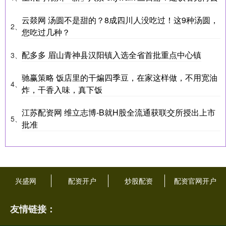
云燚网 汤圆不是甜的？8成四川人没吃过！这9种汤圆，
2、
您吃过几种？
配多多 眉山青神县汉阳镇入选全省首批重点中心镇
3、
驰赢策略 饭店里的干煸四季豆，在家这样做，不用宽油
4、
炸，干香入味，真下饭
江苏配资网 维立志博-B就H股全流通获联交所授出上市
5、
批准
兴盛网
配资开户
炒股配资
配资官网开户
友情链接：