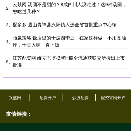
云燚网 汤圆不是甜的？8成四川人没吃过！这9种汤圆，
2、
您吃过几种？
配多多 眉山青神县汉阳镇入选全省首批重点中心镇
3、
驰赢策略 饭店里的干煸四季豆，在家这样做，不用宽油
4、
炸，干香入味，真下饭
江苏配资网 维立志博-B就H股全流通获联交所授出上市
5、
批准
兴盛网
配资开户
炒股配资
配资官网开户
友情链接：