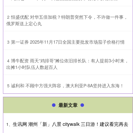
​恒盛优配 对华五倍加税？特朗普突然下令，不许做一件事，
2
俄罗斯送上定心丸
​第一证券 2025年11月17日全国主要批发市场茄子价格行情
3
​博牛配资 雨天“鸡排哥”摊位依旧排长队：有人提前3小时来，
4
出摊1小时队伍人数超百人
​诚利和 不顾中方强大阵容，澳大利亚P-8A坚持进入东海！
5
最新文章
生讯网 潮州「新」八景 citywalk 三日游！建议看完再去
1、