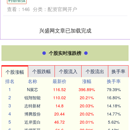
查看：
146
分类：
配资官网开户
兴盛网文章已加载完成
个股实时涨跌榜
个股跌幅
个股流入
个股流出
换手率
个股涨幅
排名
名称
最新价
涨幅
换手率
1
N展芯
116.52
396.89%
79.39%
2
锐翔智能
110.02
20.21%
16.80%
3
志特新材
14.8
20.03%
14.18%
4
博腾股份
20.44
20.02%
14.77%
5
近岸蛋白
46.72
20.01%
5.62%
6