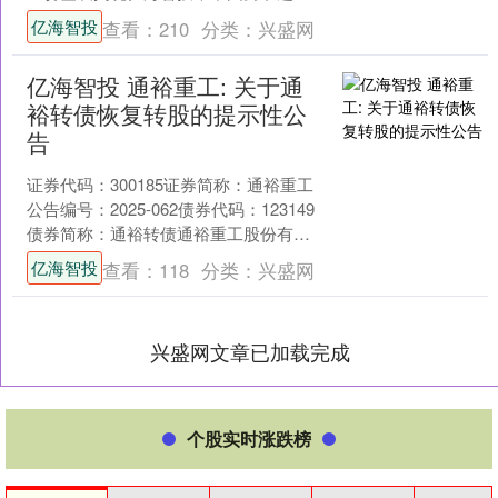
张之臻和布云朝克特首轮都将迎战种子
亿海智投
查看：
210
分类：
兴盛网
选手，从资格赛....
亿海智投 通裕重工: 关于通
裕转债恢复转股的提示性公
告
证券代码：300185证券简称：通裕重工
公告编号：2025-062债券代码：123149
债券简称：通裕转债通裕重工股份有限
公司本公司及董事会全体人员保证信息
亿海智投
查看：
118
分类：
兴盛网
披露....
兴盛网文章已加载完成
个股实时涨跌榜