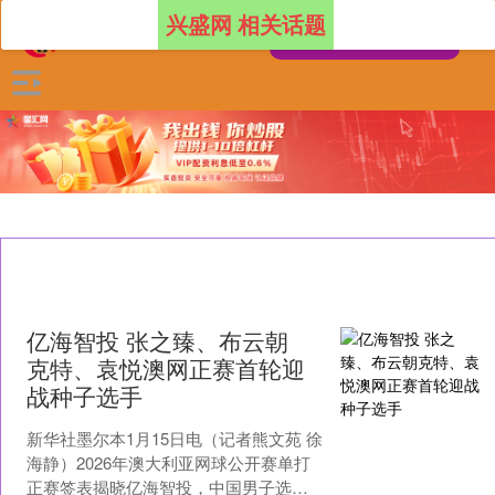
兴盛网 相关话题
亿海智投 张之臻、布云朝
克特、袁悦澳网正赛首轮迎
战种子选手
新华社墨尔本1月15日电（记者熊文苑 徐
海静）2026年澳大利亚网球公开赛单打
正赛签表揭晓亿海智投，中国男子选手