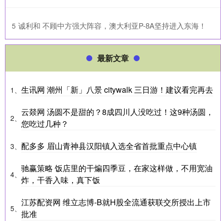
​诚利和 不顾中方强大阵容，澳大利亚P-8A坚持进入东海！
5
最新文章
生讯网 潮州「新」八景 citywalk 三日游！建议看完再去
1、
云燚网 汤圆不是甜的？8成四川人没吃过！这9种汤圆，
2、
您吃过几种？
配多多 眉山青神县汉阳镇入选全省首批重点中心镇
3、
驰赢策略 饭店里的干煸四季豆，在家这样做，不用宽油
4、
炸，干香入味，真下饭
江苏配资网 维立志博-B就H股全流通获联交所授出上市
5、
批准