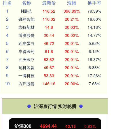
排名
名称
最新价
涨幅
换手率
1
N展芯
116.52
396.89%
79.39%
2
锐翔智能
110.02
20.21%
16.80%
3
志特新材
14.8
20.03%
14.18%
4
博腾股份
20.44
20.02%
14.77%
5
近岸蛋白
46.72
20.01%
5.62%
6
毕得医药
61.6
20.01%
6.12%
7
五洲医疗
83.62
20.01%
18.37%
8
耐科装备
49.67
20.01%
6.83%
9
一博科技
53.33
20.01%
17.26%
10
方邦股份
146.16
20.00%
7.68%
沪深京行情 实时轮播
沪深300
4694.44
北证
43.13
0.93%