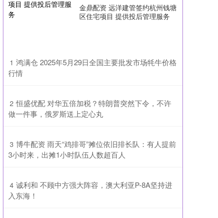
金鼎配资 远洋建管签约杭州钱塘
区住宅项目 提供投后管理服务
​鸿满仓 2025年5月29日全国主要批发市场牦牛价格
1
行情
​恒盛优配 对华五倍加税？特朗普突然下令，不许
2
做一件事，俄罗斯送上定心丸
​博牛配资 雨天“鸡排哥”摊位依旧排长队：有人提前
3
3小时来，出摊1小时队伍人数超百人
​诚利和 不顾中方强大阵容，澳大利亚P-8A坚持进
4
入东海！