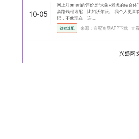
网上对smart的评价是“大象+老虎的结合
10-05
套路钱程速配，比如沃尔沃。 我个人更喜
记，不像现在，连....
来源：壹配资网APP下载
查
钱程速配
兴盛网
上证指数
3940.04
164.40
2.13%
39.68