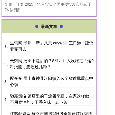
​第一证券 2025年11月17日全国主要批发市场茄子
5
价格行情
最新文章
生讯网 潮州「新」八景 citywalk 三日游！建议
1、
看完再去
云燚网 汤圆不是甜的？8成四川人没吃过！这9
2、
种汤圆，您吃过几种？
配多多 眉山青神县汉阳镇入选全省首批重点中
3、
心镇
驰赢策略 饭店里的干煸四季豆，在家这样做，
4、
不用宽油炸，干香入味，真下饭
江苏配资网 维立志博-B就H股全流通获联交所