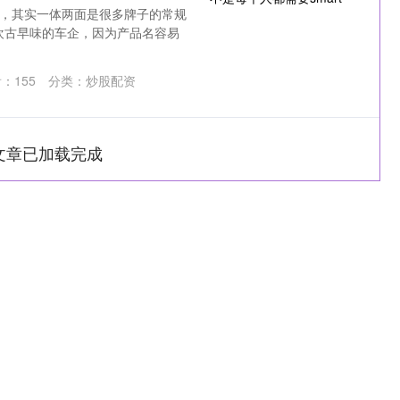
体”，其实一体两面是很多牌子的常规
欢古早味的车企，因为产品名容易
看：
155
分类：
炒股配资
文章已加载完成
深证成指
14311.01
1.02%
200.89
1.42%