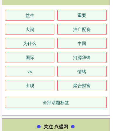
益生
重要
大闹
浩广配资
为什么
中国
国际
河源华锋
vs
情绪
出现
聚合财富
全部话题标签
关注 兴盛网