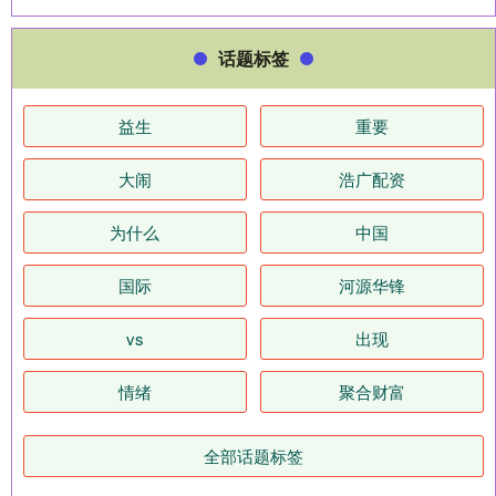
话题标签
益生
重要
大闹
浩广配资
为什么
中国
国际
河源华锋
vs
出现
情绪
聚合财富
全部话题标签