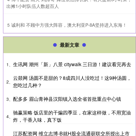
出摊1小时队伍人数超百人
​诚利和 不顾中方强大阵容，澳大利亚P-8A坚持进入东海！
5
最新文章
生讯网 潮州「新」八景 citywalk 三日游！建议看完再去
1、
云燚网 汤圆不是甜的？8成四川人没吃过！这9种汤圆，
2、
您吃过几种？
配多多 眉山青神县汉阳镇入选全省首批重点中心镇
3、
驰赢策略 饭店里的干煸四季豆，在家这样做，不用宽油
4、
炸，干香入味，真下饭
江苏配资网 维立志博-B就H股全流通获联交所授出上市