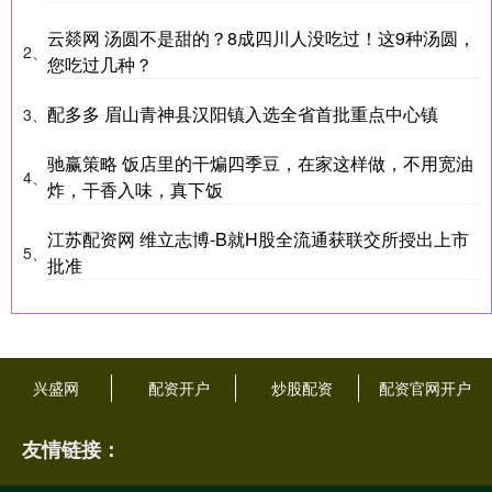
云燚网 汤圆不是甜的？8成四川人没吃过！这9种汤圆，
2、
您吃过几种？
配多多 眉山青神县汉阳镇入选全省首批重点中心镇
3、
驰赢策略 饭店里的干煸四季豆，在家这样做，不用宽油
4、
炸，干香入味，真下饭
江苏配资网 维立志博-B就H股全流通获联交所授出上市
5、
批准
兴盛网
配资开户
炒股配资
配资官网开户
友情链接：