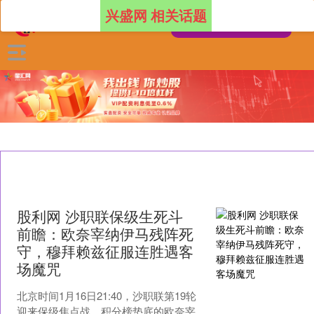
兴盛网 相关话题
股利网 沙职联保级生死斗
前瞻：欧奈宰纳伊马残阵死
守，穆拜赖兹征服连胜遇客
场魔咒
北京时间1月16日21:40，沙职联第19轮
迎来保级焦点战，积分榜垫底的欧奈宰