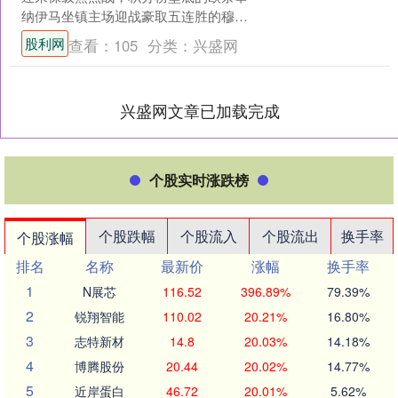
纳伊马坐镇主场迎战豪取五连胜的穆拜
赖兹征服。主队保级战意拉满却阵容残
股利网
查看：
105
分类：
兴盛网
破，客队状态火....
兴盛网文章已加载完成
个股实时涨跌榜
个股跌幅
个股流入
个股流出
换手率
个股涨幅
排名
名称
最新价
涨幅
换手率
1
N展芯
116.52
396.89%
79.39%
2
锐翔智能
110.02
20.21%
16.80%
3
志特新材
14.8
20.03%
14.18%
4
博腾股份
20.44
20.02%
14.77%
5
近岸蛋白
46.72
20.01%
5.62%