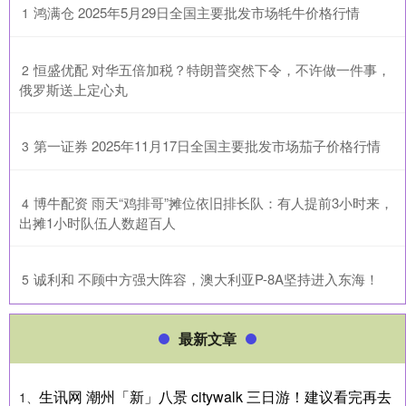
​鸿满仓 2025年5月29日全国主要批发市场牦牛价格行情
1
​恒盛优配 对华五倍加税？特朗普突然下令，不许做一件事，
2
俄罗斯送上定心丸
​第一证券 2025年11月17日全国主要批发市场茄子价格行情
3
​博牛配资 雨天“鸡排哥”摊位依旧排长队：有人提前3小时来，
4
出摊1小时队伍人数超百人
​诚利和 不顾中方强大阵容，澳大利亚P-8A坚持进入东海！
5
最新文章
生讯网 潮州「新」八景 citywalk 三日游！建议看完再去
1、