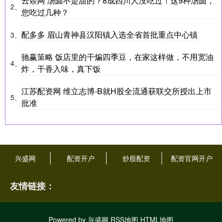
云燚网 汤圆不是甜的？8成四川人没吃过！这9种汤圆，
2、
您吃过几种？
配多多 眉山青神县汉阳镇入选全省首批重点中心镇
3、
驰赢策略 饭店里的干煸四季豆，在家这样做，不用宽油
4、
炸，干香入味，真下饭
江苏配资网 维立志博-B就H股全流通获联交所授出上市
5、
批准
兴盛网
配资开户
炒股配资
配资官网开户
友情链接：
Powered by
兴盛网
RSS地图
HTML地图