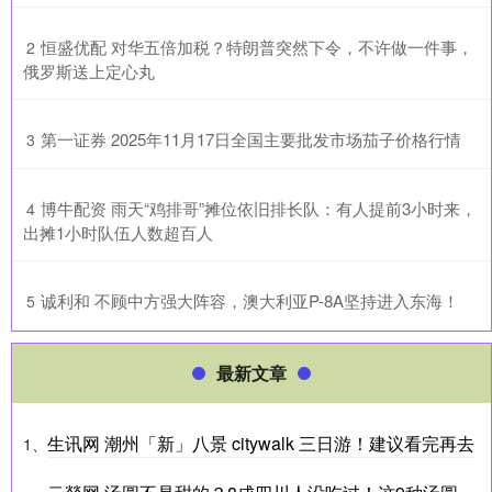
​恒盛优配 对华五倍加税？特朗普突然下令，不许做一件事，
2
俄罗斯送上定心丸
​第一证券 2025年11月17日全国主要批发市场茄子价格行情
3
​博牛配资 雨天“鸡排哥”摊位依旧排长队：有人提前3小时来，
4
出摊1小时队伍人数超百人
​诚利和 不顾中方强大阵容，澳大利亚P-8A坚持进入东海！
5
最新文章
生讯网 潮州「新」八景 citywalk 三日游！建议看完再去
1、