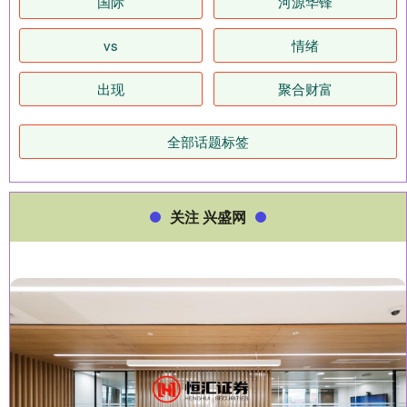
国际
河源华锋
vs
情绪
出现
聚合财富
全部话题标签
关注 兴盛网