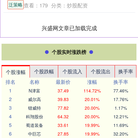
泛策略，相对今日收盘价溢价0.96%。
泛策略
查看：
179
分类：
炒股配资
该....
兴盛网文章已加载完成
个股实时涨跌榜
个股跌幅
个股流入
个股流出
换手率
个股涨幅
排名
名称
最新价
涨幅
换手率
1
N津富
37.49
114.72%
77.46%
2
威尔高
39.83
20.01%
17.76%
3
锴威特
77.82
20.00%
1.17%
4
科翔股份
64.32
20.00%
12.21%
5
蜀道装备
33.61
19.99%
11.69%
6
中巨芯
27.85
19.99%
32.20%