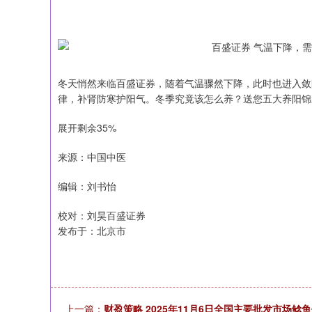
冬天悄然来临百盛证券，随着气温骤然下降，此时也进入敛
律，补肾防寒护阳气。冬季究竟该怎么养？送您五大养阳锦
展开剩余35%
来源：中国中医
编辑：刘书怡
校对：刘昊百盛证券
发布于：北京市
上证指数
3940.04
164.40
2.13%
39.68
上一篇：
财盈策略 2025年11月6日全国主要批发市场鲶