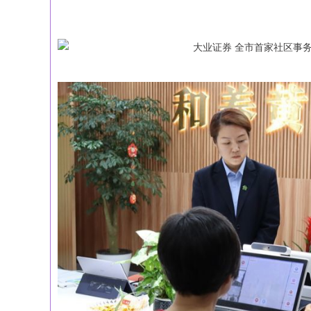
深证成指
14110.12
21.92
0.57%
-34.08