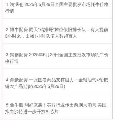
​鸿满仓 2025年5月29日全国主要批发市场牦牛价格
1
行情
​博牛配资 雨天“鸡排哥”摊位依旧排长队：有人提前
2
3小时来，出摊1小时队伍人数超百人
​聚创配资 2025年5月29日全国主要批发市场牦牛价
3
格行情
​鼎豪配资 一张图看商品支撑阻力：金银油气+铂钯
4
铜农产品期货(2025年5月29日)
​金牛股 利好来袭！芯片行业传出两则大消息 美国
5
拟向沙特进一步开放AI芯片