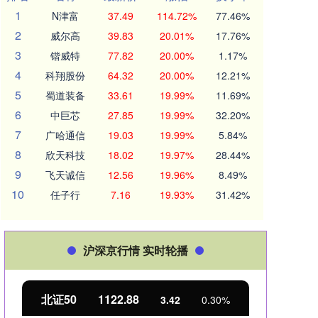
1
N津富
37.49
114.72%
77.46%
2
威尔高
39.83
20.01%
17.76%
3
锴威特
77.82
20.00%
1.17%
4
科翔股份
64.32
20.00%
12.21%
5
蜀道装备
33.61
19.99%
11.69%
6
中巨芯
27.85
19.99%
32.20%
7
广哈通信
19.03
19.99%
5.84%
8
欣天科技
18.02
19.97%
28.44%
9
飞天诚信
12.56
19.96%
8.49%
10
任子行
7.16
19.93%
31.42%
沪深京行情 实时轮播
北证50
1122.88
创业
3.42
0.30%